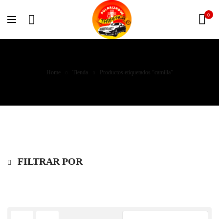
0
Home
Tienda
Productos etiquetados “camilla”
FILTRAR POR