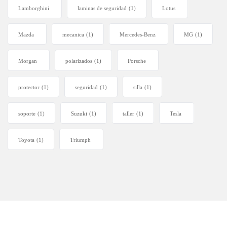
Lamborghini
laminas de seguridad
(1)
Lotus
Mazda
mecanica
(1)
Mercedes-Benz
MG
(1)
Morgan
polarizados
(1)
Porsche
protector
(1)
seguridad
(1)
silla
(1)
soporte
(1)
Suzuki
(1)
taller
(1)
Tesla
Toyota
(1)
Triumph