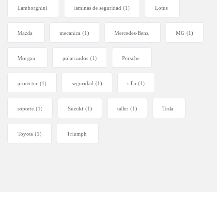
Lamborghini
laminas de seguridad
(1)
Lotus
Mazda
mecanica
(1)
Mercedes-Benz
MG
(1)
Morgan
polarizados
(1)
Porsche
protector
(1)
seguridad
(1)
silla
(1)
soporte
(1)
Suzuki
(1)
taller
(1)
Tesla
Toyota
(1)
Triumph