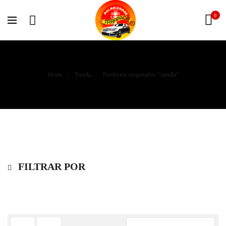
0
Home
Tienda
Productos etiquetados “camilla”
FILTRAR POR