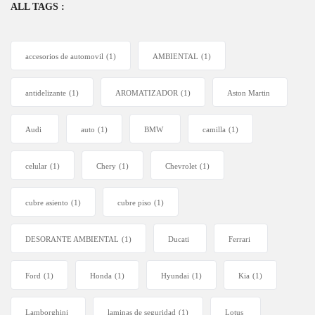
ALL TAGS :
accesorios de automovil
(1)
AMBIENTAL
(1)
antidelizante
(1)
AROMATIZADOR
(1)
Aston Martin
Audi
auto
(1)
BMW
camilla
(1)
celular
(1)
Chery
(1)
Chevrolet
(1)
cubre asiento
(1)
cubre piso
(1)
DESORANTE AMBIENTAL
(1)
Ducati
Ferrari
Ford
(1)
Honda
(1)
Hyundai
(1)
Kia
(1)
Lamborghini
laminas de seguridad
(1)
Lotus