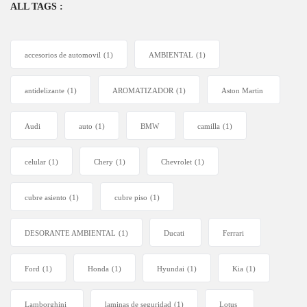
ALL TAGS :
accesorios de automovil
(1)
AMBIENTAL
(1)
antidelizante
(1)
AROMATIZADOR
(1)
Aston Martin
Audi
auto
(1)
BMW
camilla
(1)
celular
(1)
Chery
(1)
Chevrolet
(1)
cubre asiento
(1)
cubre piso
(1)
DESORANTE AMBIENTAL
(1)
Ducati
Ferrari
Ford
(1)
Honda
(1)
Hyundai
(1)
Kia
(1)
Lamborghini
laminas de seguridad
(1)
Lotus