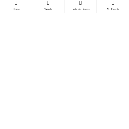
Polarizado automotriz
Home
Tienda
Lista de Deseos
Mi Cuenta
Polarizado arquitectonico
Grabado de patente
Venta de accesorio de vehículos
Pulido y protección de focos de vehículos
Venta de vehículos y repuestos por encargo
Distribuidor Autorizado Suntek
ENLACES DE INTERÉS
Inicio
Polarizado Certificado
Tienda
Política de privacidad