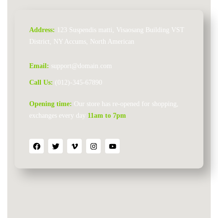
Address:
123 Suspendis matti, Visaosang Building VST
District, NY Accums, North American
Email:
support@domain.com
Call Us:
(012)-345-67890
Opening time:
Our store has re-opened for shopping,
exchanges every day
11am to 7pm