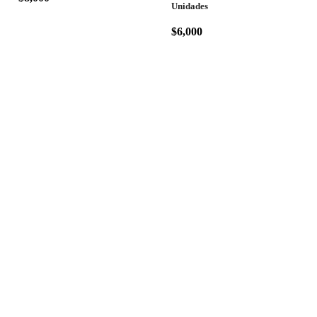
Unidades
$
6,000
Polarizados Tarapacá®
es una
marca registrada en Chile, con
más de
7 años
de experiencia
brindando calidad y confianza.