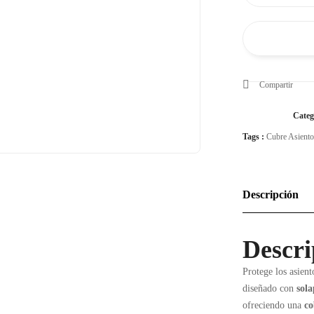
Premium
para
Mascotas
–
Impermeable
Compartir
y
Antideslizante
Categ
quantity
Tags :
Cubre Asiento
Descripción
Descri
Protege los asien
diseñado con
sola
ofreciendo una
co