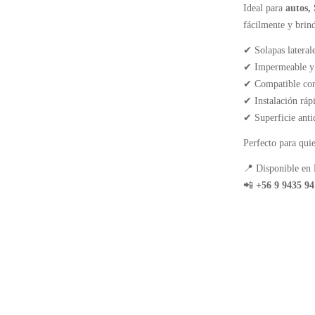
Ideal para
autos,
fácilmente y brin
✔ Solapas laterale
✔ Impermeable y f
✔ Compatible con
✔ Instalación rápi
✔ Superficie anti
Perfecto para quie
📍 Disponible en
📲
+56 9 9435 94