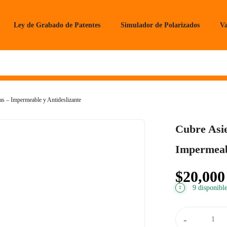
Ley de Grabado de Patentes
Simulador de Polarizados
Va
s – Impermeable y Antideslizante
Cubre Asi
Impermeabl
$
20,000
9 disponible
Cubre
-
Asiento