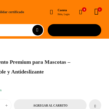
0
0
Cuenta
lidar certificado
Hola, Login
ento Premium para Mascotas –
e y Antideslizante
s
+
AGREGAR AL CARRITO