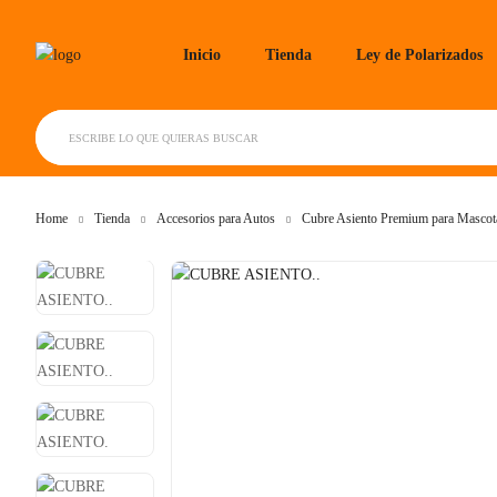
Skip
to
Inicio
Tienda
Ley de Polarizados
content
ESCRIBE LO QUE QUIERAS BUSCAR
Home
Tienda
Accesorios para Autos
Cubre Asiento Premium para Mascota