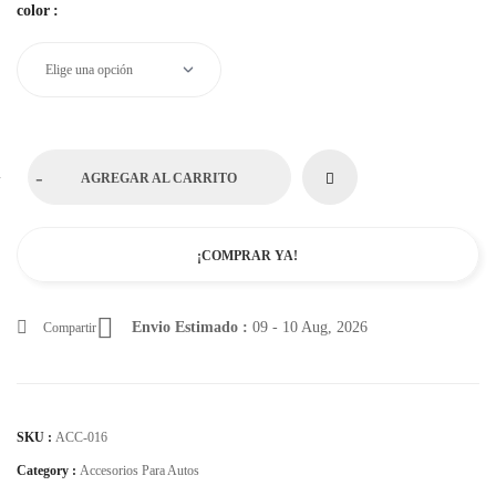
color
:
+
-
AGREGAR AL CARRITO
¡COMPRAR YA!
Envio Estimado :
09 - 10 Aug, 2026
Compartir
SKU :
ACC-016
Category :
Accesorios Para Autos