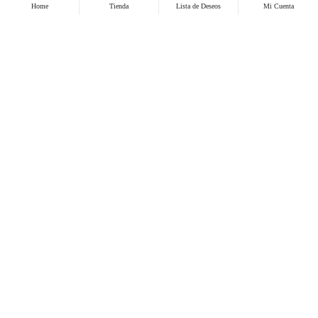
Home
Tienda
Lista de Deseos
Mi Cuenta
Polarizado arquitectonico
Grabado de patente
Venta de accesorio de vehículos
Pulido y protección de focos de vehículos
Venta de vehículos y repuestos por encargo
Distribuidor Autorizado Suntek
ENLACES DE INTERÉS
Inicio
Polarizado Certificado
Tienda
Política de privacidad