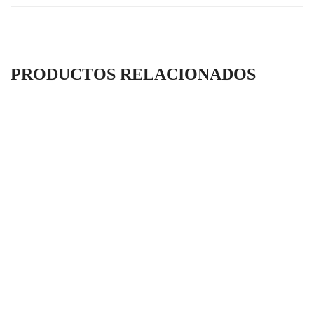
PRODUCTOS RELACIONADOS
Polarizados Tarapacá®
es una
marca registrada en Chile, con
más de
7 años
de experiencia
brindando calidad y confianza.