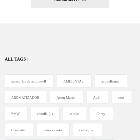
CARGAR MAS ITEMS
ALL TAGS :
accesorios de automovil
AMBIENTAL
antidelizante
AROMATIZADOR
Aston Martin
Audi
auto
BMW
camilla
(1)
celular
Chery
Chevrolet
cubre asiento
cubre piso