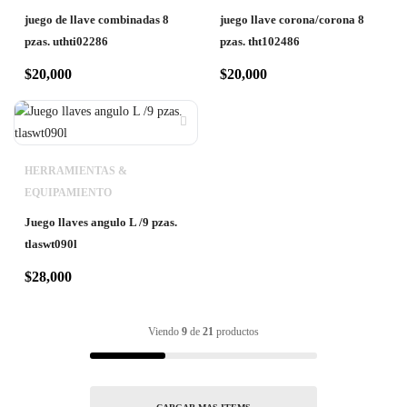
juego de llave combinadas 8
juego llave corona/corona 8
pzas. uthti02286
pzas. tht102486
$
20,000
$
20,000
HERRAMIENTAS &
EQUIPAMIENTO
Juego llaves angulo L /9 pzas.
tlaswt090l
$
28,000
Viendo
9
de
21
productos