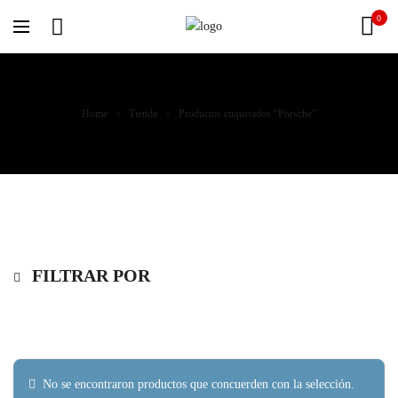
0
Home
Tienda
Productos etiquetados “Porsche”
FILTRAR POR
No se encontraron productos que concuerden con la selección.