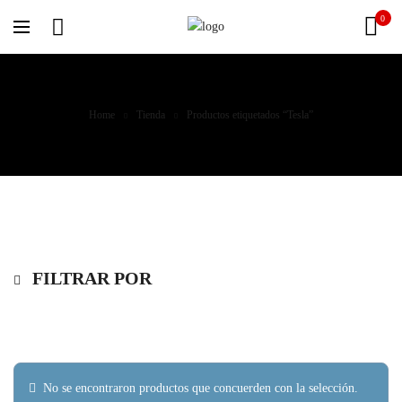
0
Home
Tienda
Productos etiquetados “Tesla”
FILTRAR POR
No se encontraron productos que concuerden con la selección.