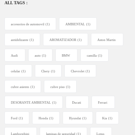
ALL TAGS :
accesorios de automovil
(1)
AMBIENTAL
(1)
antidelizante
(1)
AROMATIZADOR
(1)
Aston Martin
Audi
auto
(1)
BMW
camilla
(1)
celular
(1)
Chery
(1)
Chevrolet
(1)
cubre asiento
(1)
cubre piso
(1)
DESORANTE AMBIENTAL
(1)
Ducati
Ferrari
Ford
(1)
Honda
(1)
Hyundai
(1)
Kia
(1)
Lamborghini
laminas de seguridad
(1)
Lotus