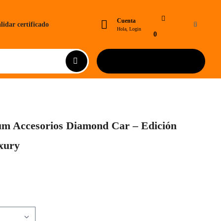
Cuenta
lidar certificado
0
Hola, Login
0
um Accesorios Diamond Car – Edición
xury