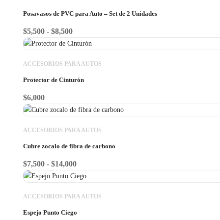
Posavasos de PVC para Auto – Set de 2 Unidades
Rango
$
5,500
-
$
8,500
de
precios:
ACCESORIOS PARA AUTOS
desde
$5,500
Protector de Cinturón
hasta
$
6,000
$8,500
ACCESORIOS PARA AUTOS
Cubre zocalo de fibra de carbono
Rango
$
7,500
-
$
14,000
de
precios:
ACCESORIOS PARA AUTOS
desde
$7,500
Espejo Punto Ciego