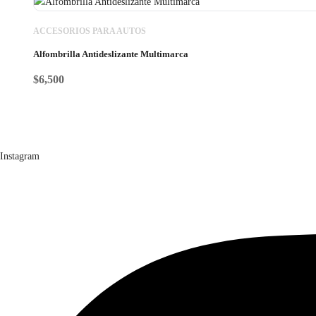
ACCESORIOS PARA AUTOS
Alfombrilla Antideslizante Multimarca
$
6,500
Instagram