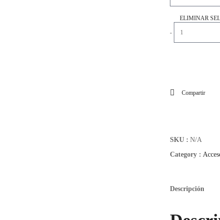
ELIMINAR SE
Kit
-
Premium
Accesorios
Diamond
Car
–
Compartir
Edición
Cristal
Luxury
quantity
SKU :
N/A
Category :
Acces
Descripción