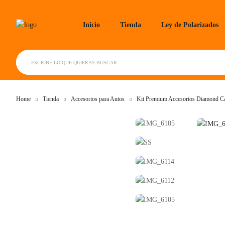
Skip
to
Inicio
Tienda
Ley de Polarizados
content
ESCRIBE LO QUE QUIERAS BUSCAR
Home
Tienda
Accesorios para Autos
Kit Premium Accesorios Diamond Car