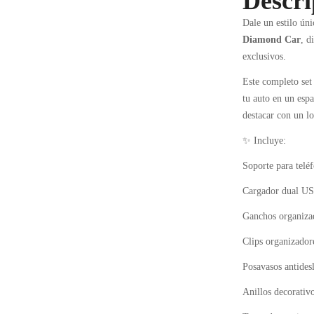
Descri
Dale un estilo úni
Diamond Car
, d
exclusivos.
Este completo set
tu auto en un espa
destacar con un l
✨ Incluye:
Soporte para teléf
Cargador dual US
Ganchos organizad
Clips organizador
Posavasos antidesl
Anillos decorativ