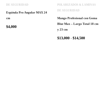
DE SEGURIDAD
POLARIZADOS & LAMINAS
DE SEGURIDAD
Espátula Pro Angular MAX 24
cm
Mango Profesional con Goma
Blue Max – Largo Total 18 cm
$
4,000
y 23 cm
$
13,000
-
$
14,500
Polarizados Tarapacá®
es una
marca registrada en Chile, con
más de
7 años
de experiencia