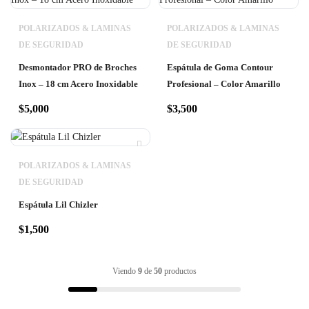
POLARIZADOS & LAMINAS
POLARIZADOS & LAMINAS
DE SEGURIDAD
DE SEGURIDAD
Desmontador PRO de Broches
Espátula de Goma Contour
Inox – 18 cm Acero Inoxidable
Profesional – Color Amarillo
$
5,000
$
3,500
POLARIZADOS & LAMINAS
DE SEGURIDAD
Espátula Lil Chizler
$
1,500
Viendo
9
de
50
productos