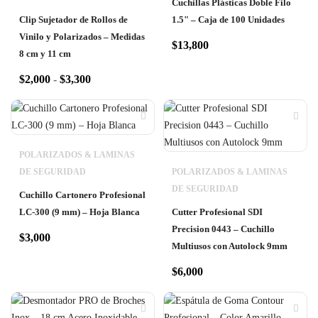
Cuchillas Plásticas Doble Filo
Clip Sujetador de Rollos de
1.5" – Caja de 100 Unidades
Vinilo y Polarizados – Medidas
$
13,800
8 cm y 11 cm
$
2,000
-
$
3,300
POLARIZADOS & LAMINAS
DE SEGURIDAD
POLARIZADOS & LAMINAS
DE SEGURIDAD
Cuchillo Cartonero Profesional
LC-300 (9 mm) – Hoja Blanca
Cutter Profesional SDI
Precision 0443 – Cuchillo
$
3,000
Multiusos con Autolock 9mm
$
6,000