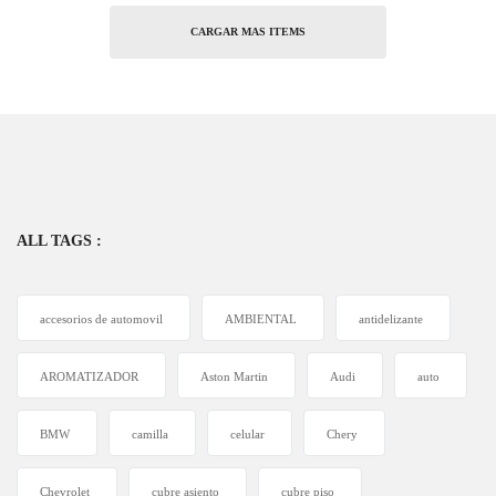
CARGAR MAS ITEMS
ALL TAGS :
accesorios de automovil
AMBIENTAL
antidelizante
AROMATIZADOR
Aston Martin
Audi
auto
BMW
camilla
celular
Chery
Chevrolet
cubre asiento
cubre piso