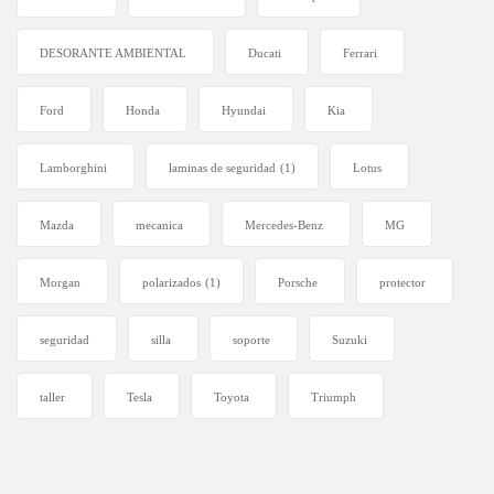
DESORANTE AMBIENTAL
Ducati
Ferrari
Ford
Honda
Hyundai
Kia
Lamborghini
laminas de seguridad
(1)
Lotus
Mazda
mecanica
Mercedes-Benz
MG
Morgan
polarizados
(1)
Porsche
protector
seguridad
silla
soporte
Suzuki
taller
Tesla
Toyota
Triumph