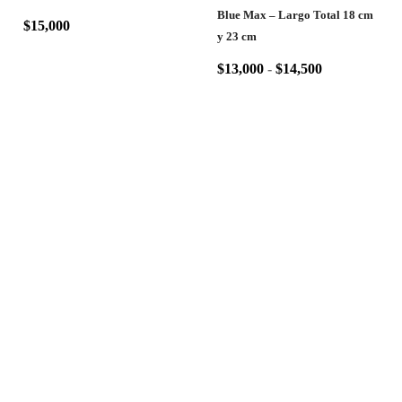
Blue Max – Largo Total 18 cm
$
15,000
y 23 cm
$
13,000
-
$
14,500
Polarizados Tarapacá®
es una
marca registrada en Chile, con
más de
7 años
de experiencia
brindando calidad y confianza.