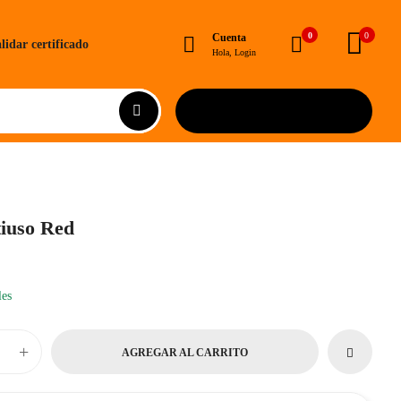
0
0
Cuenta
lidar certificado
Hola, Login
tiuso Red
les
+
AGREGAR AL CARRITO