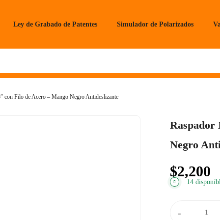
Ley de Grabado de Patentes
Simulador de Polarizados
Va
″ con Filo de Acero – Mango Negro Antideslizante
Raspador M
Negro Anti
$
2,200
14 disponib
Raspador
-
Mini