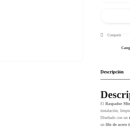
Pro
1.5"
con
Filo
de
Compartir
Acero
–
Categ
Mango
Negro
Antideslizante
Descripción
quantity
Descri
El
Raspador Min
instalación, limp
Diseñado con un
un
filo de acero 